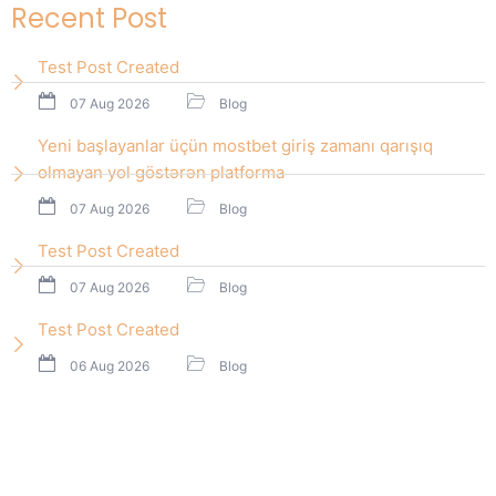
Recent Post
Test Post Created
07 Aug 2026
Blog
Yeni başlayanlar üçün mostbet giriş zamanı qarışıq
olmayan yol göstərən platforma
07 Aug 2026
Blog
Test Post Created
07 Aug 2026
Blog
Test Post Created
06 Aug 2026
Blog