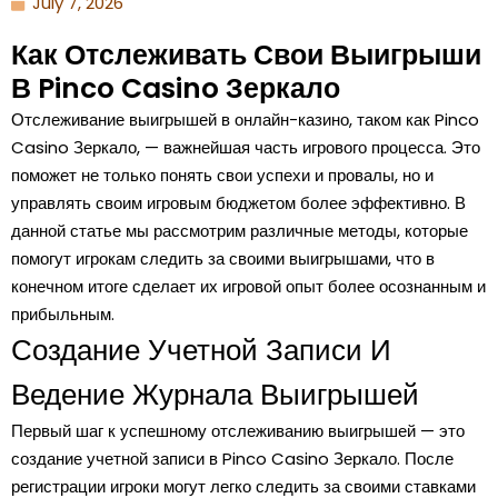
July 7, 2026
Как Отслеживать Свои Выигрыши
В Pinco Casino Зеркало
Отслеживание выигрышей в онлайн-казино, таком как Pinco
Casino Зеркало, — важнейшая часть игрового процесса. Это
поможет не только понять свои успехи и провалы, но и
управлять своим игровым бюджетом более эффективно. В
данной статье мы рассмотрим различные методы, которые
помогут игрокам следить за своими выигрышами, что в
конечном итоге сделает их игровой опыт более осознанным и
прибыльным.
Создание Учетной Записи И
Ведение Журнала Выигрышей
Первый шаг к успешному отслеживанию выигрышей — это
создание учетной записи в Pinco Casino Зеркало. После
регистрации игроки могут легко следить за своими ставками