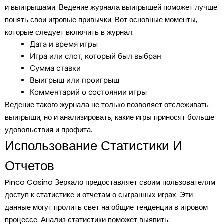
и выигрышами. Ведение журнала выигрышей поможет лучше
понять свои игровые привычки. Вот основные моменты,
которые следует включить в журнал:
Дата и время игры
Игра или слот, который был выбран
Сумма ставки
Выигрыш или проигрыш
Комментарий о состоянии игры
Ведение такого журнала не только позволяет отслеживать
выигрыши, но и анализировать, какие игры приносят больше
удовольствия и профита.
Использование Статистики И
Отчетов
Pinco Casino Зеркало предоставляет своим пользователям
доступ к статистике и отчетам о сыгранных играх. Эти
данные могут пролить свет на общие тенденции в игровом
процессе. Анализ статистики поможет выявить: