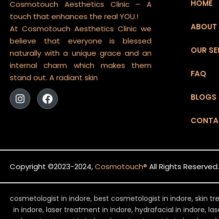
HOME
Cosmotouch Aesthetics Clinic – A
touch that enhances the real YOU.!
ABOUT
At Cosmotouch Aesthetics Clinic we
believe that everyone is blessed
OUR SE
naturally with a unique grace and an
internal charm which makes them
FAQ
stand out. A radiant skin
BLOGS
CONTA
Copyright ©2023-2024,
Cosmotouch
®
All Rights Reserved.
cosmetologist in indore, best cosmetologist in indore, skin treat
in indore, laser treatment in indore, hydrafacial in indore, la