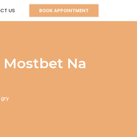
CT US
BOOK APPOINTMENT
 Mostbet Na
 gry