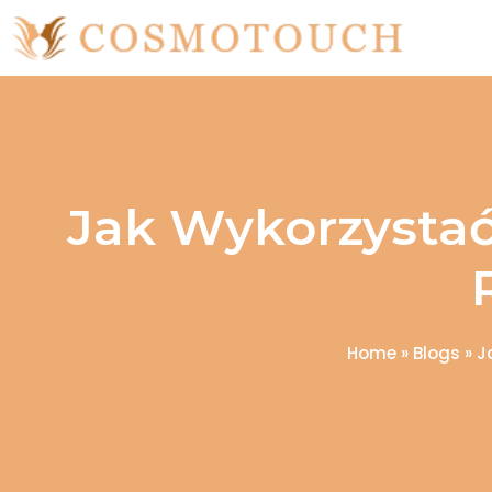
Jak Wykorzysta
Home
»
Blogs
»
J