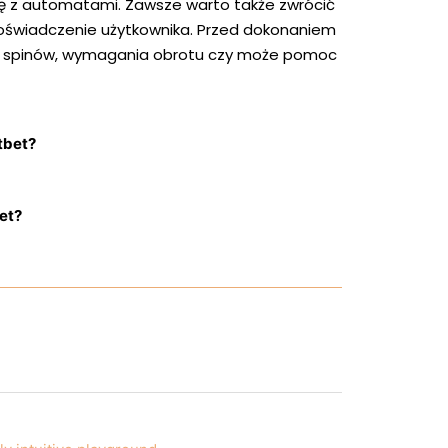
dę z automatami. Zawsze warto także zwrócić
świadczenie użytkownika. Przed dokonaniem
iczba spinów, wymagania obrotu czy może pomoc
tbet?
et?